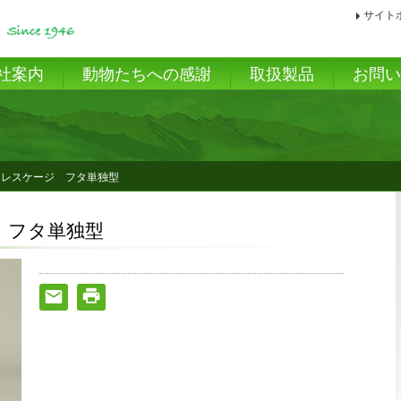
サイト
社案内
動物たちへの感謝
取扱製品
お問
トレスケージ フタ単独型
 フタ単独型