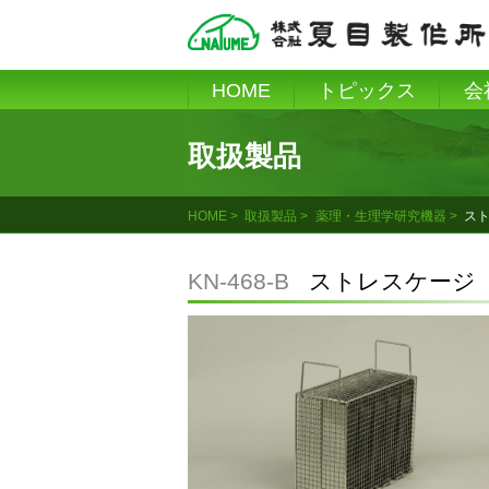
Skip
to
content
HOME
トピックス
会
取扱製品
HOME
取扱製品
薬理・生理学研究機器
ス
KN-468-B
ストレスケージ