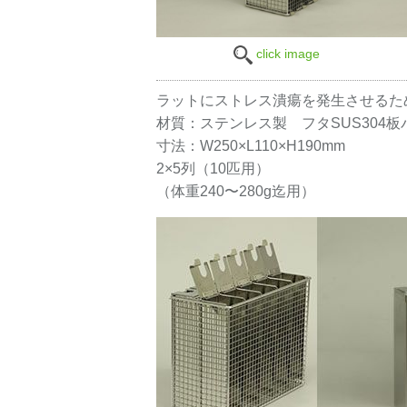
click image
ラットにストレス潰瘍を発生させるた
材質：ステンレス製 フタSUS304板
寸法：W250×L110×H190mm
2×5列（10匹用）
（体重240〜280g迄用）