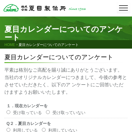
Skip
togg
navi
to
content
夏目カレンダーについてのアンケ
ート
HOME
夏目カレンダーについてのアンケート
夏目カレンダーについてのアンケート
平素は格別なご高配を賜り誠にありがとうございます。
当社のオリジナルカレンダーにつきまして、今後の参考と
させていただきたく、以下のア ンケートにご回答いただ
けますようお願いいたします。
１．現在カレンダーを
受け取っている
受け取っていない
Q２．夏目カレンダーを
利用している
利用していない