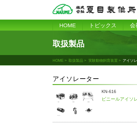
Skip
to
content
HOME
トピックス
会
取扱製品
HOME
取扱製品
実験動物飼育装置
アイソ
アイソレーター
KN-616
ビニールアイソ