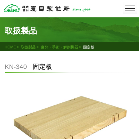
Skip
togg
navi
to
content
取扱製品
HOME
取扱製品
麻酔・手術・解剖機器
固定板
KN-340
固定板