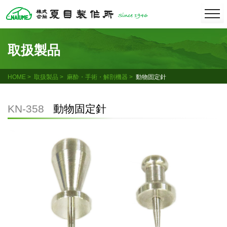
Skip
togg
navi
to
content
取扱製品
HOME
取扱製品
麻酔・手術・解剖機器
動物固定針
KN-358
動物固定針