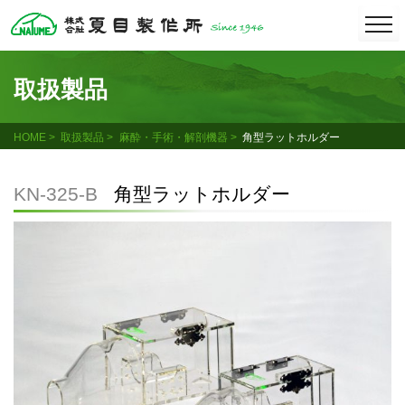
Skip
togg
navi
to
content
取扱製品
HOME
取扱製品
麻酔・手術・解剖機器
角型ラットホルダー
KN-325-B
角型ラットホルダー