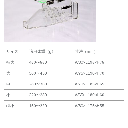
サイズ
適用体重（g）
寸法（mm）
特大
450〜550
W80×L195×H75
大
360〜450
W75×L190×H70
中
280〜360
W70×L185×H65
小
220〜280
W65×L180×H60
特小
150〜220
W60×L175×H55