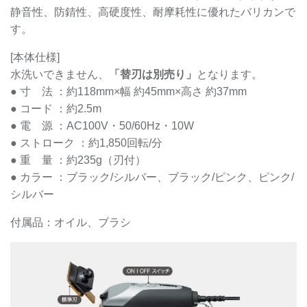
静音性、防錆性、高硬度性、耐摩耗性に優れたバリカンで
す。
[本体仕様]
水洗いできません、
「替刃は別売り」
となります。
● 寸 法 ：約118mm×幅 約45mm×高さ 約37mm
● コード ：約2.5m
● 電 源 ：AC100V・50/60Hz・10W
● ストローク ：約1,850回転/分
● 重 量 ：約235g（刃付）
● カラー ：ブラック/シルバー、ブラック/ピンク、ピンク/
シルバー
付属品：オイル、ブラシ