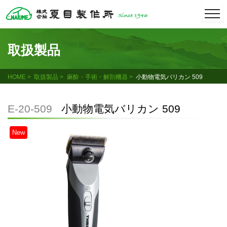
Skip
togg
navi
to
content
取扱製品
HOME
取扱製品
麻酔・手術・解剖機器
小動物電気バリカン 509
E-20-509
小動物電気バリカン 509
New