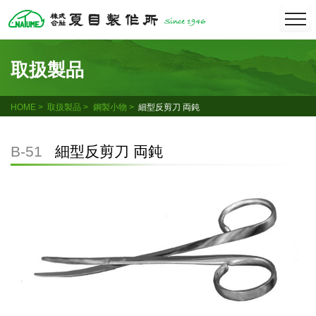
Skip
togg
navi
to
content
取扱製品
HOME
取扱製品
鋼製小物
細型反剪刀 両鈍
B-51
細型反剪刀 両鈍