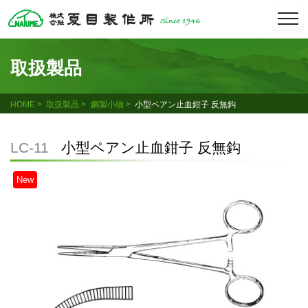
Skip
togg
navi
to
content
取扱製品
HOME
取扱製品
鋼製小物
小型ペアン止血鉗子 反無鈎
LC-11
小型ペアン止血鉗子 反無鈎
New