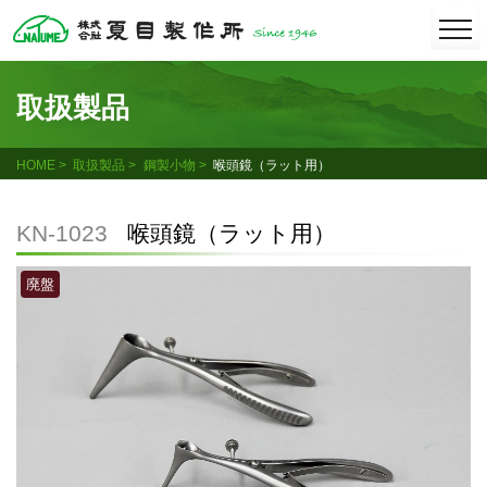
Skip
togg
navi
to
content
取扱製品
HOME
取扱製品
鋼製小物
喉頭鏡（ラット用）
KN-1023
喉頭鏡（ラット用）
廃盤