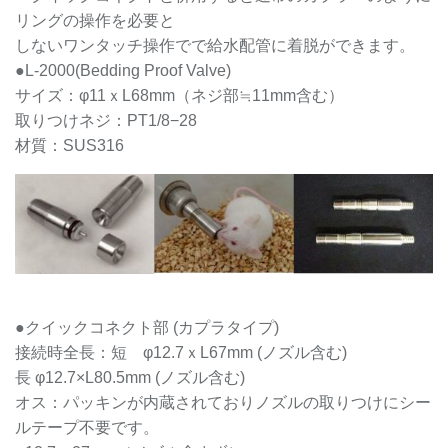
リングの操作を必要と
しないワンタッチ操作でで給水配管に着脱ができます。
●L-2000(Bedding Proof Valve)
サイズ：φ11ｘL68mm（ネジ部≒11mm含む）
取りつけネジ：PT1/8−28
材質：SUS316
●クイックコネクト部 (カプラタイプ)
接続時全長：短 φ12.7ｘL67mm (ノズル含む)
長 φ12.7×L80.5mm (ノズル含む)
オス：パッキンが内蔵されておりノズルの取りつけにシー
ルテープ不要です。