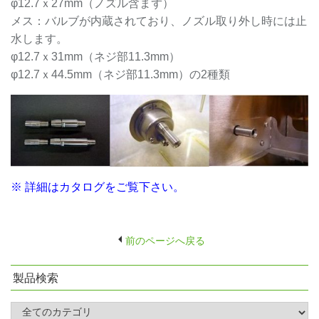
φ12.7ｘ27mm（ノズル含まず）
メス：バルブが内蔵されており、ノズル取り外し時には止
水します。
φ12.7ｘ31mm（ネジ部11.3mm）
φ12.7ｘ44.5mm（ネジ部11.3mm）の2種類
※ 詳細はカタログをご覧下さい。
前のページへ戻る
製品検索