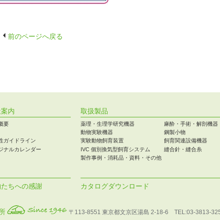
前のページへ戻る
社案内
取扱製品
概要
薬理・生理学研究機器
麻酔・手術・解剖機器
動物実験機器
鋼製小物
性ガイドライン
実験動物飼育装置
飼育関連設備機器
ジナルカレンダー
IVC 個別換気型飼育システム
縫合針・縫合糸
製作事例・消耗品・資料・その他
物たちへの感謝
カタログダウンロード
作所
〒113-8551 東京都文京区湯島 2-18-6
TEL:03-3813-32