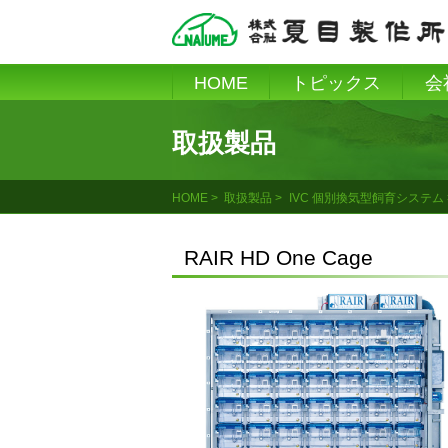
Skip
to
content
HOME
トピックス
会
取扱製品
HOME
取扱製品
IVC 個別換気型飼育システム
RAIR HD One Cage