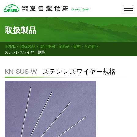
Skip
togg
navi
to
content
取扱製品
HOME
取扱製品
製作事例・消耗品・資料・その他
ステンレスワイヤー規格
KN-SUS-W
ステンレスワイヤー規格