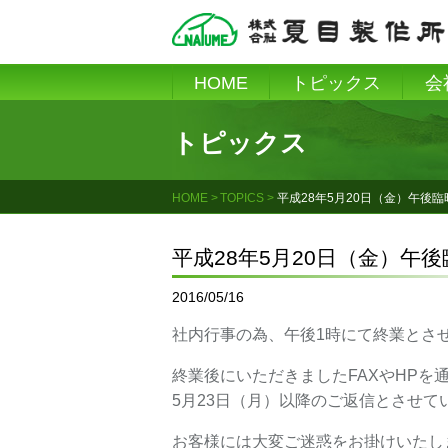
Skip
to
content
HOME
トピックス
会
トピックス
HOME
TOPICS
平成28年5月20日（金）午後
平成28年5月20日（金）午
2016/05/16
社内行事の為、午後1時にて終業とさ
終業後にいただきましたFAXやHPを
5月23日（月）以降のご返信とさせて
お客様には大変ご迷惑をお掛けいたし