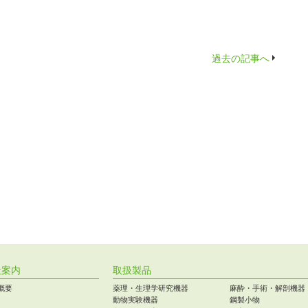
過去の記事へ
社案内
取扱製品
概要
薬理・生理学研究機器
麻酔・手術・解剖機器
動物実験機器
鋼製小物