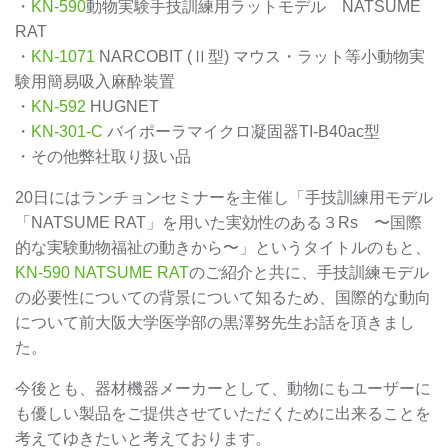
・
KN-590
動物実験手技訓練用ラットモデル NATSUME
RAT
・
KN-1071
NARCOBIT (Ⅱ型) マウス・ラット等小動物実
験用簡易吸入麻酔装置
・
KN-592
HUGNET
・
KN-301-C
バイポーラマイクロ凝固器TI-B40ac型
・その他弊社取り扱い品
20日にはランチョンセミナーを主催し「手技訓練用モデル
「NATSUME RAT」を用いた実効性のある３Rs 〜国際
的な実験動物福祉の動きから〜」というタイトルのもと、
KN-590 NATSUME RAT
のご紹介と共に、手技訓練モデル
の必要性についての背景について知るため、国際的な動向
について前大阪大学医学部の黒澤努先生お話を頂きまし
た。
今後とも、器材機器メーカーとして、動物にもユーザーに
も優しい製品をご提供させていただくために出来ることを
考えてゆきたいと考えております。