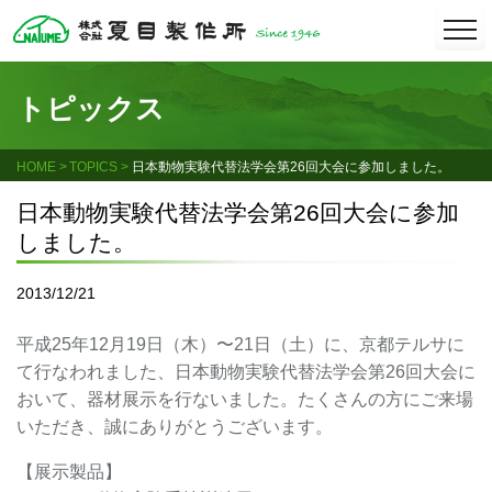
Skip
togg
navi
to
content
トピックス
HOME
TOPICS
日本動物実験代替法学会第26回大会に参加しました。
日本動物実験代替法学会第26回大会に参加
しました。
2013/12/21
平成25年12月19日（木）〜21日（土）に、京都テルサに
て行なわれました、日本動物実験代替法学会第26回大会に
おいて、器材展示を行ないました。たくさんの方にご来場
いただき、誠にありがとうございます。
【展示製品】