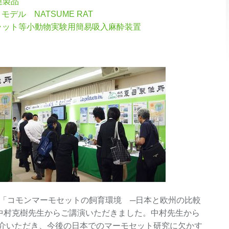
連製品
デル NATSUME RAT
ウス・ラット等小動物実験用簡易吸入麻酔装置
し「コモンマーモセットの飼育環境 ─日本と欧州の比較
中村克樹先生からご講演いただきました。中村先生から
介いただき、今後の日本でのマーモセット研究に欠かす