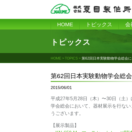
Skip
to
content
HOME
トピックス
会
トピックス
HOME
TOPICS
第62回日本実験動物学会総会
第62回日本実験動物学会総
2015/06/01
平成27年5月28日（木）〜30日（
学会総会において、器材展示を行ない
うございます。
【展示製品】