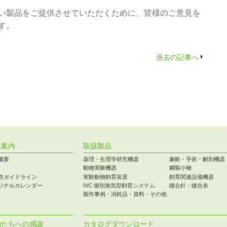
い製品をご提供させていただくために、皆様のご意見を
す。
過去の記事へ
社案内
取扱製品
概要
薬理・生理学研究機器
麻酔・手術・解剖機器
動物実験機器
鋼製小物
性ガイドライン
実験動物飼育装置
飼育関連設備機器
ジナルカレンダー
IVC 個別換気型飼育システム
縫合針・縫合糸
製作事例・消耗品・資料・その他
物たちへの感謝
カタログダウンロード