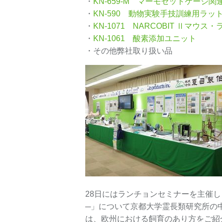
・
KN-659-M マーモセットケージ関
・
KN-590 動物実験手技訓練用ラットモ
・
KN-1071 NARCOBIT Ⅱマ
・
KN-1061 酸素添加ユニット
・その他弊社取り扱い品
28日にはランチョンセミナーを主催
─」について京都大学霊長類研究所の
は、欧州における飼育のあり方をご紹