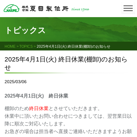
Skip
togg
navi
to
content
トピックス
HOME
TOPICS
2025年4月1日(火) 終日休業(棚卸)のお知らせ
2025年4月1日(火) 終日休業(棚卸)のお知ら
せ
2025/03/06
2025年4月1日(火) 終日休業
棚卸のため
終日休業
とさせていただきます。
休業中に頂いたお問い合わせにつきましては、翌営業日以
降に順次ご対応いたします。
お急ぎの場合は担当者へ直接ご連絡いただきますようお願