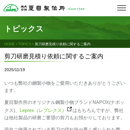
Skip
togg
navi
to
content
トピックス
HOME
TOPICS
剪刀研磨見積り依頼に関するご案内
剪刀研磨見積り依頼に関するご案内
2025/11/19
いつも弊社の鋼製小物をご愛用いただきありがとうござい
ます。
夏目製作所のオリジナル鋼製小物ブランドNAPOX(ナポッ
クス)、
Leprex（レプレクス）
はもちろんですが、弊社
は他社製品の研磨ご要望の剪刀もお預かりしております。
現在ご使用されている剪刀の切れ味が悪く感じられた際