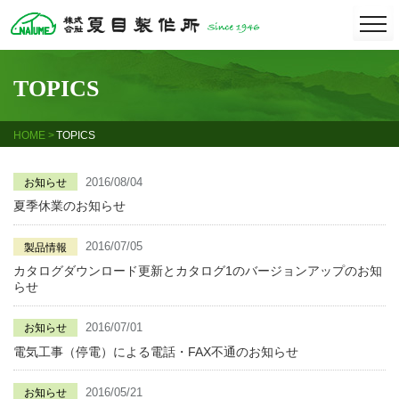
Skip
togg
navi
to
content
TOPICS
HOME
TOPICS
2016/08/04
お知らせ
夏季休業のお知らせ
2016/07/05
製品情報
カタログダウンロード更新とカタログ1のバージョンアップのお知
らせ
2016/07/01
お知らせ
電気工事（停電）による電話・FAX不通のお知らせ
2016/05/21
お知らせ