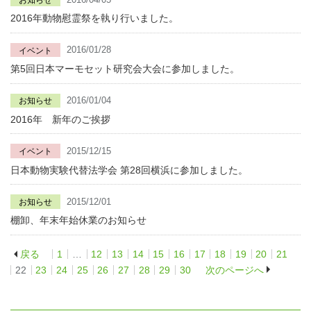
2016年動物慰霊祭を執り行いました。
2016/01/28
イベント
第5回日本マーモセット研究会大会に参加しました。
2016/01/04
お知らせ
2016年 新年のご挨拶
2015/12/15
イベント
日本動物実験代替法学会 第28回横浜に参加しました。
2015/12/01
お知らせ
棚卸、年末年始休業のお知らせ
戻る
1
…
12
13
14
15
16
17
18
19
20
21
投
22
23
24
25
26
27
28
29
30
次のページへ
稿
の
ペ