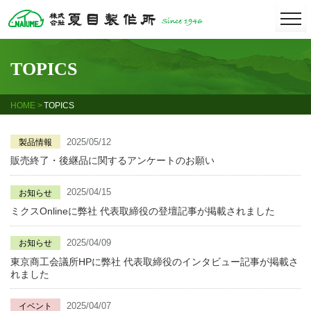
Skip
togg
navi
to
content
TOPICS
HOME
TOPICS
2025/05/12
製品情報
販売終了・後継品に関するアンケートのお願い
2025/04/15
お知らせ
ミクスOnlineに弊社 代表取締役の登壇記事が掲載されました
2025/04/09
お知らせ
東京商工会議所HPに弊社 代表取締役のインタビュー記事が掲載さ
れました
2025/04/07
イベント