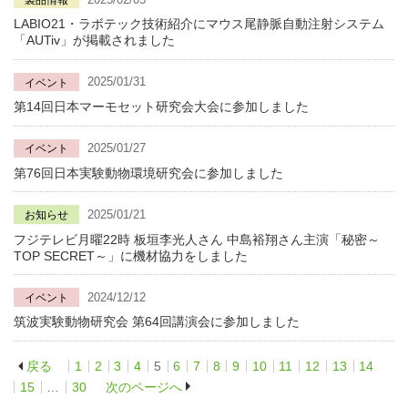
LABIO21・ラボテック技術紹介にマウス尾静脈自動注射システム
「AUTiv」が掲載されました
2025/01/31
イベント
第14回日本マーモセット研究会大会に参加しました
2025/01/27
イベント
第76回日本実験動物環境研究会に参加しました
2025/01/21
お知らせ
フジテレビ月曜22時 板垣李光人さん 中島裕翔さん主演「秘密～
TOP SECRET～」に機材協力をしました
2024/12/12
イベント
筑波実験動物研究会 第64回講演会に参加しました
戻る
1
2
3
4
5
6
7
8
9
10
11
12
13
14
投
15
…
30
次のページへ
稿