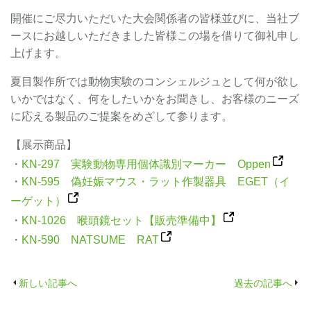
開催にご尽力いただいた大会関係者の皆様並びに、当社ブ
ースにお越しいただきました皆様この場を借りて御礼申し
上げます。
夏目製作所では動物実験のコンシェルジュとして何が欲し
いかではなく、何をしたいかをお聞きし、お客様のニーズ
に応える製品のご提案をめざして参ります。
【展示商品】
・
KN-297 実験動物専用個体識別マーカー Oppen
・
KN-595 偽妊娠マウス・ラット作製器具 EGET（イ
ーゲット）
・
KN-1026 喉頭鏡セット【販売準備中】
・
KN-590 NATSUME RAT
新しい記事へ
過去の記事へ