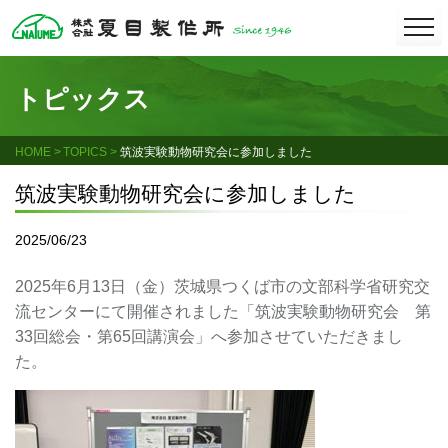
Skip
togg
navi
to
content
トピックス
HOME
TOPICS
筑波実験動物研究会に参加しました
筑波実験動物研究会に参加しました
2025/06/23
2025年6月13日（金）茨城県つくば市の文部科学省研究交
流センターにて開催されました「筑波実験動物研究会 第
33回総会・第65回講演会」へ参加させていただきまし
た。