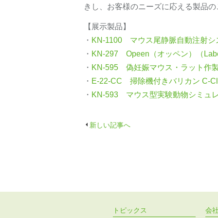
きし、お客様のニーズに応える製品の
【展示製品】
・
KN-1100 マウス尾静脈自動注射シ
・
KN-297 Opeen（オッペン）（Laborato
・
KN-595 偽妊娠マウス・ラット作
・
E-22-CC 掃除機付きバリカン C-Cli
・
KN-593 マウス型実験動物シミュレータ
新しい記事へ
トピックス
会