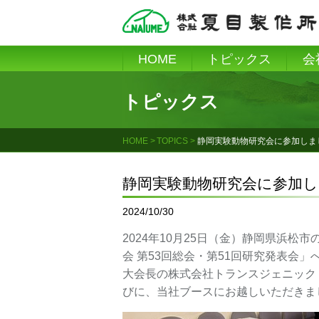
Skip
to
content
HOME
トピックス
会
トピックス
HOME
TOPICS
静岡実験動物研究会に参加しま
静岡実験動物研究会に参加
2024/10/30
2024年10月25日（金）静岡県浜
会 第53回総会・第51回研究発表会
大会長の株式会社トランスジェニック
びに、当社ブースにお越しいただきま