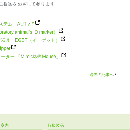
ご提案をめざして参ります。
ステム AUTiv™
ry animal’s ID marker）
製器具 EGET（イーゲット）
pper
ー 「Mimicky® Mouse」
過去の記事へ
社案内
取扱製品