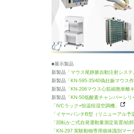
■展示製品
新製品
「マウス尾静脈自動注射システム
新製品
「KN-595-35/40偽妊娠マウ
新製品
「KN-206マウス心筋細胞単離キッ
新製品
「KN-50低酸素チャンバーシリ
「IVCラック+恒温恒湿空調機」
「イヤーパンチB型（リニューアル予
「回転かご式自発運動量測定装置/給
「KN-297 実験動物専用個体識別マーカ