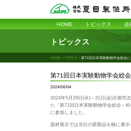
Skip
to
content
HOME
トピックス
会
トピックス
HOME
TOPICS
第71回日本実験動物学会総会
第71回日本実験動物学会総
2024/06/04
2024年5月29日(水)～31日(金
た「第71回日本実験動物学会総会～
に参加しました。
器材展示では当社の新製品を軸に展示