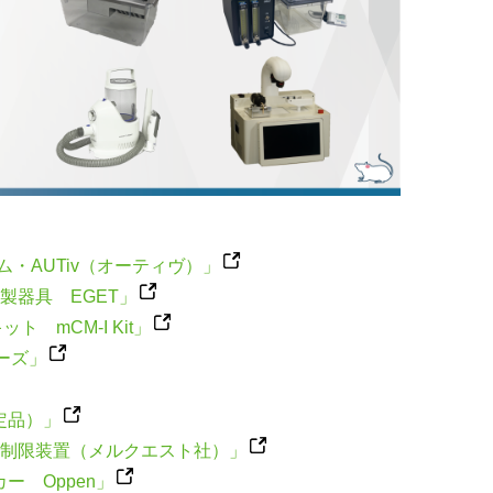
・AUTiv（オーティヴ）」
ス作製器具 EGET」
ト mCM-I Kit」
ーズ」
定品）」
餌制限装置（メルクエスト社）」
ー Oppen」